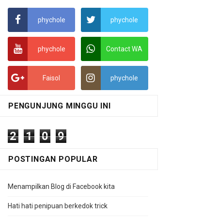
phychole
phychole
phychole
Contact WA
Faisol
phychole
PENGUNJUNG MINGGU INI
2
1
0
9
POSTINGAN POPULAR
Menampilkan Blog di Facebook kita
Hati hati penipuan berkedok trick