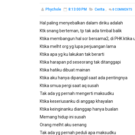
Phychole
8:13:00 PM
Cerita
,
0
COMMENTS
Hal paling menyebalkan dalam diriku adalah
Ktk snang berteman, tp tak ada timbal balik
Ktika membangun hal scr bersama2, di PHK ktika 
Ktika melht org yg lupa perjuangan lama
Ktika apa yg ku lakukan tak berarti
Ktika harapan pd seseorang tak ditanggapi
Ktika hatiku dibuat mainan
Ktika aku hanya dipanggil saat ada pentingnya
Ktika smua pergi saat aq susah
Tak ada yg pernah mengerti maksudku
Ktika keseriusanku di anggap khayalan
Ktika keinginanku dianggap hanya bualan
Memang hidup ini susah
Orang melht aku senang
Tak ada yg pernah peduli apa maksudku