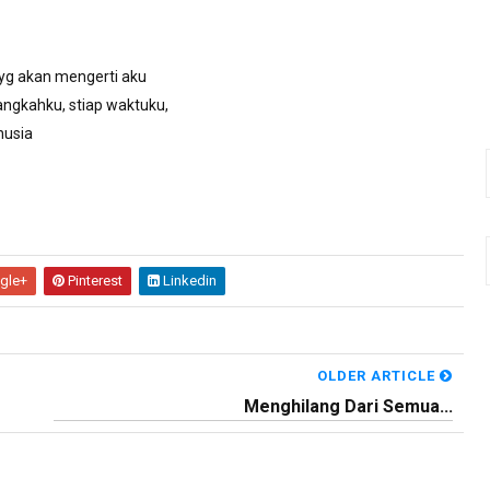
yg akan mengerti aku
angkahku, stiap waktuku,
nusia
gle+
Pinterest
Linkedin
OLDER ARTICLE
Menghilang Dari Semua...