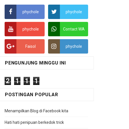
phychole
phychole
phychole
Contact WA
Faisol
phychole
PENGUNJUNG MINGGU INI
2
1
1
1
POSTINGAN POPULAR
Menampilkan Blog di Facebook kita
Hati hati penipuan berkedok trick