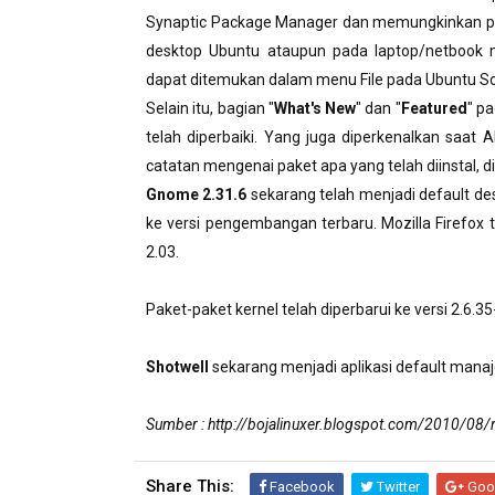
Synaptic Package Manager
dan
memungkinkan
p
desktop
Ubuntu
ataupun
pada
laptop/
netbook
dapat
ditemukan
dalam
menu File
pada
Ubuntu
So
Selain itu, bagian "
What's New
" dan "
Featured
" p
telah diperbaiki. Yang juga diperkenalkan saat 
catatan mengenai paket apa yang telah diinstal, di
Gnome 2.31.6
sekarang telah menjadi default de
ke versi pengembangan terbaru. Mozilla Firefox t
2.03.
Paket-paket kernel telah diperbarui ke versi 2.6.
Shotwell
sekarang menjadi aplikasi default mana
Sumber : http://bojalinuxer.blogspot.com/2010/08/r
Share This:
Facebook
Twitter
Goo