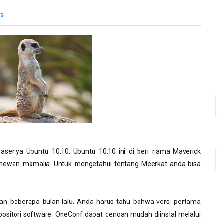
TS
easenya
Ubuntu
10.10.
Ubuntu
10.10
ini
di
beri
nama
Maverick
hewan
mamalia
.
Untuk
mengetahui
tentang
Meerkat
anda
bisa
an
beberapa
bulan
lalu
.
Anda
harus
tahu
bahwa
versi
pertama
positori
software.
OneConf
dapat
dengan
mudah
diinstal
melalui