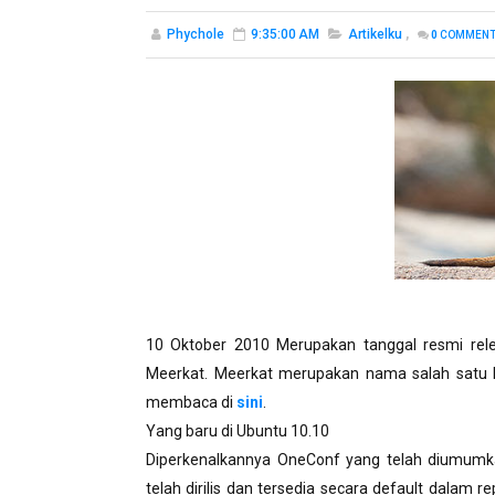
Phychole
9:35:00 AM
Artikelku
,
0
COMMEN
10
Oktober
2010
Merupakan
tanggal
resmi
rel
Meerkat
.
Meerkat
merupakan
nama
salah
satu
membaca
di
sini
.
Yang
baru
di
Ubuntu
10.10
Diperkenalkannya
OneConf
yang
telah
diumumk
telah
dirilis
dan
tersedia
secara
default
dalam
re