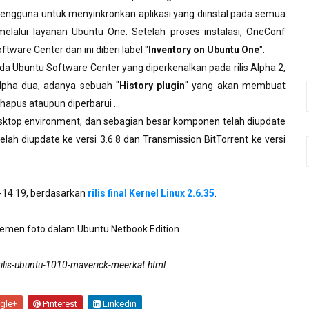
engguna
untuk
menyinkronkan
aplikasi
yang
diinstal
pada
semua
melalui
layanan
Ubuntu
One.
Setelah
proses
instalasi
,
OneConf
ftware Center
dan
ini
diberi
label "
Inventory on
Ubuntu
One
".
ada Ubuntu Software Center yang diperkenalkan pada rilis Alpha 2,
Alpha dua, adanya sebuah "
History plugin
" yang akan membuat
hapus ataupun diperbarui ...
sktop environment, dan sebagian besar komponen telah diupdate
elah diupdate ke versi 3.6.8 dan Transmission BitTorrent ke versi
35-14.19, berdasarkan
rilis final Kernel Linux 2.6.35
.
jemen foto dalam Ubuntu Netbook Edition.
ilis-ubuntu-1010-maverick-meerkat.html
gle+
Pinterest
Linkedin