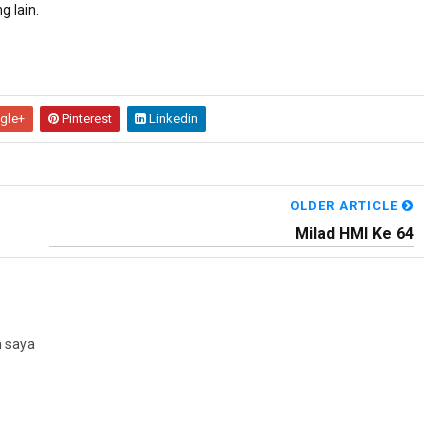
g lain.
gle+
Pinterest
Linkedin
OLDER ARTICLE
Milad HMI Ke 64
n saya