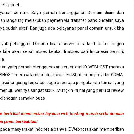
per cpanel.
layanan domain. Saya pernah berlangganan Domain disini dan
 dan langsung melakukan paymen via transfer bank. Setelah saya
a sudah aktif. Dan juga ada pelayanan panel domain untuk kita
yak pelanggan. Dimana lokasi server berada di dalam negeri
 kita akan cepat akses ketika di akses dari Indonesia sendiri,
ia.
eman yang pernah menggunakan server dari ID WEBHOST merasa
WEBHOST merasa lamban di akses oleh ISP dengan provider CDMA.
oneksi langsung terputus. Juga beberapa pengalaman teman yang
menuju webnya sangat sibuk. Mungkin ini hal yang perlu di review
 pelanggan semakin puas.
mi bertekad memberikan layanan web hosting murah serta domain
i jamin berkualitas."
n kepada masyarakat Indonesia bahwa IDWebhost akan memberikan