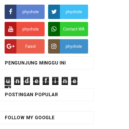
phychole
phychole
phychole
Contact WA
Faisol
phychole
PENGUNJUNG MINGGU INI
u
n
d
e
f
i
n
e
d
POSTINGAN POPULAR
FOLLOW MY GOOGLE