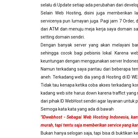
selalu di Update setiap ada perubahan dari develo
Selain Web Hosting, disini juga memberikan 
servicenya pun lumayan juga. Pagi jam 7 Order,
dari ATM dan menuju meja kerja saya domain say
setting domain sendiri.
Dengan banyak server yang akan melayani ban
sehingga cocok bagi pebisnis lokal. Karena web
keuntungan dengan menggunakan server Indones
Namun terkadang saya pantau dari beberapa t
aneh. Terkadang web dia yang di Hosting di ID 
Tidak tau kenapa ketika coba akses terkadang k
kadang web site harus down karena traffict yang 
dari pihak ID WebHost sendiri agar layanan untuk
Semoga kata kata yang ada di bawah
"IDwebhost - Sebagai Web Hosting Indonesia, ka
murah, tapi tentu saja memberikan service yang kam
Bukan hanya selogan saja, tapi bisa di buktika