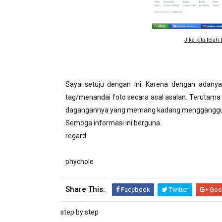
Jika kita tela
Saya setuju dengan ini. Karena dengan adany
tag/menandai foto secara asal asalan. Terutama
dagangannya yang memang kadang mengganggu 
Semoga informasi ini berguna.
regard
phychole
Share This:
Facebook
Twitter
Goo
step by step